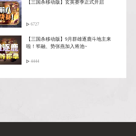
【三国杀移动版】玄英赛季正式开启
6727
【三国杀移动版】9月群雄逐鹿斗地主来
啦！笮融、势张燕加入将池~
4444